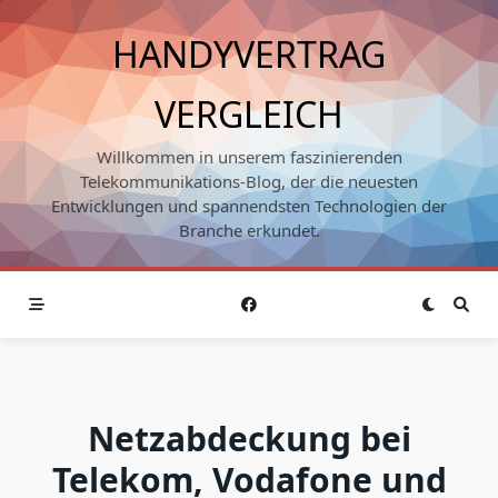
Skip
to
HANDYVERTRAG
content
VERGLEICH
Willkommen in unserem faszinierenden
Telekommunikations-Blog, der die neuesten
Entwicklungen und spannendsten Technologien der
Branche erkundet.
Netzabdeckung bei
Telekom, Vodafone und