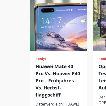
Handys
Hand
Huawei Mate 40
Opp
Pro Vs. Huawei P40
Tes
Pro – Frühjahres-
Le
Vs. Herbst-
Au
flaggschiff
Der
OPP
Datenvergleich: HUAWEI