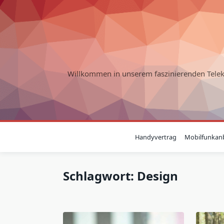
Skip
to
content
Willkommen in unserem faszinierenden Tele
Handyvertrag
Mobilfunkanb
Schlagwort:
Design