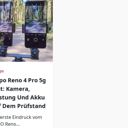
ys
o Reno 4 Pro 5g
t: Kamera,
istung Und Akku
f Dem Prüfstand
 erste Eindruck vom
O Reno...