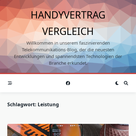
Skip
to
HANDYVERTRAG
content
VERGLEICH
Willkommen in unserem faszinierenden
Telekommunikations-Blog, der die neuesten
Entwicklungen und spannendsten Technologien der
Branche erkundet.
Schlagwort:
Leistung