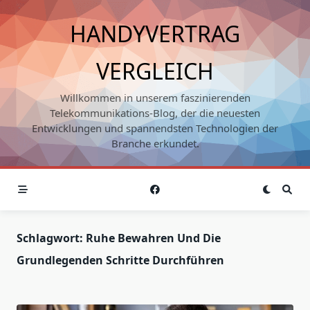
Skip
to
HANDYVERTRAG
content
VERGLEICH
Willkommen in unserem faszinierenden
Telekommunikations-Blog, der die neuesten
Entwicklungen und spannendsten Technologien der
Branche erkundet.
Schlagwort:
Ruhe Bewahren Und Die
Grundlegenden Schritte Durchführen