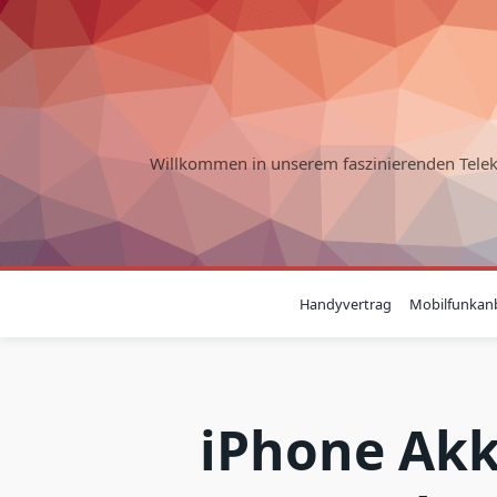
Skip
to
content
Willkommen in unserem faszinierenden Tele
Handyvertrag
Mobilfunkanb
iPhone Akk