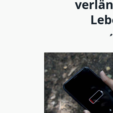
verlän
Leb