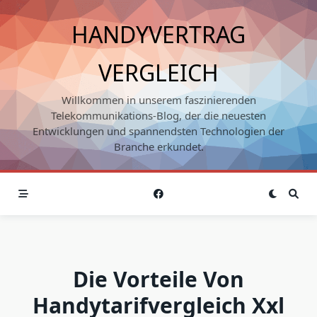
Skip
to
HANDYVERTRAG
content
VERGLEICH
Willkommen in unserem faszinierenden
Telekommunikations-Blog, der die neuesten
Entwicklungen und spannendsten Technologien der
Branche erkundet.
Die Vorteile Von
Handytarifvergleich Xxl