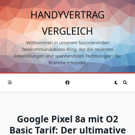
Skip
to
HANDYVERTRAG
content
VERGLEICH
Willkommen in unserem faszinierenden
Telekommunikations-Blog, der die neuesten
Entwicklungen und spannendsten Technologien der
Branche erkundet.
Google Pixel 8a mit O2
Basic Tarif: Der ultimative