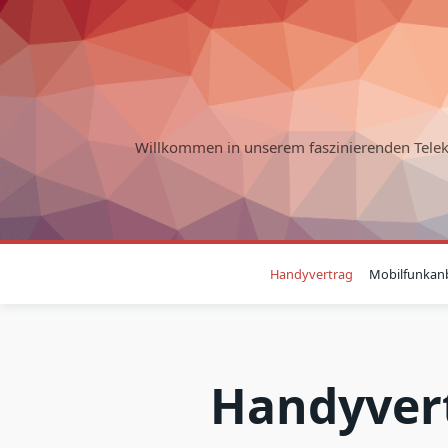
Skip
to
content
Willkommen in unserem faszinierenden Tele
Handyvertrag
Mobilfunkanb
Handyvert