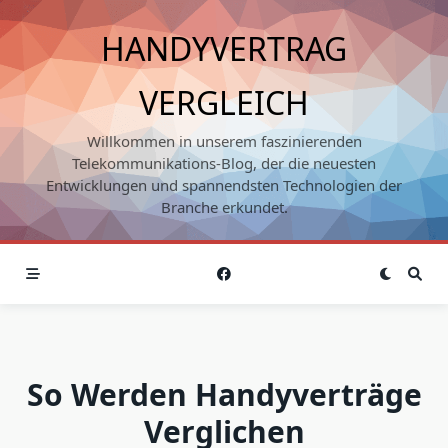
Skip
to
HANDYVERTRAG
content
VERGLEICH
Willkommen in unserem faszinierenden
Telekommunikations-Blog, der die neuesten
Entwicklungen und spannendsten Technologien der
Branche erkundet.
So Werden Handyverträge
Verglichen